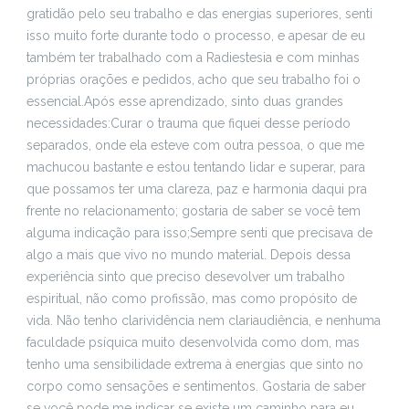
gratidão pelo seu trabalho e das energias superiores, senti
isso muito forte durante todo o processo, e apesar de eu
também ter trabalhado com a Radiestesia e com minhas
próprias orações e pedidos, acho que seu trabalho foi o
essencial.
Após esse aprendizado, sinto duas grandes
necessidades:
Curar o trauma que fiquei desse período
separados, onde ela esteve com outra pessoa, o que me
machucou bastante e estou tentando lidar e superar, para
que possamos ter uma clareza, paz e harmonia daqui pra
frente no relacionamento; gostaria de saber se você tem
alguma indicação para isso;
Sempre senti que precisava de
algo a mais que vivo no mundo material. Depois dessa
experiência sinto que preciso desevolver um trabalho
espiritual, não como profissão, mas como propósito de
vida. Não tenho clarividência nem clariaudiência, e nenhuma
faculdade psíquica muito desenvolvida como dom, mas
tenho uma sensibilidade extrema à energias que sinto no
corpo como sensações e sentimentos. Gostaria de saber
se você pode me indicar se existe um caminho para eu