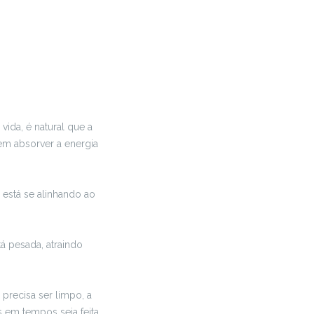
vida, é natural que a
em absorver a energia
está se alinhando ao
á pesada, atraindo
 precisa ser limpo, a
s em tempos seja feita