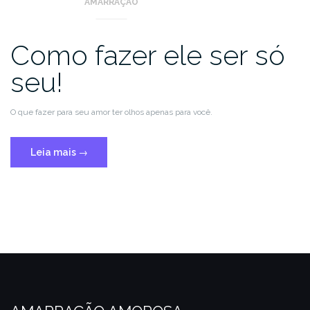
AMARRAÇÃO
Como fazer ele ser só
seu!
O que fazer para seu amor ter olhos apenas para você.
Leia mais
→