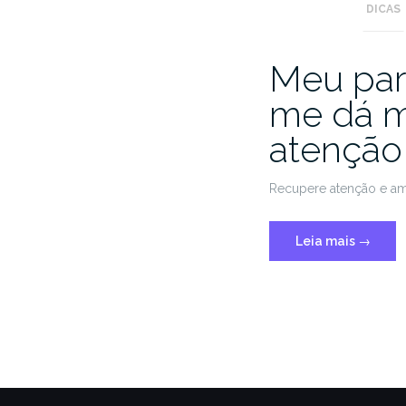
DICAS
Meu par
me dá m
atenção
Recupere atenção e am
Leia mais
→