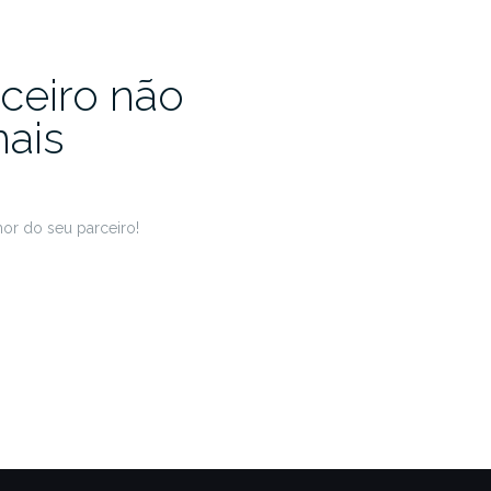
ceiro não
ais
or do seu parceiro!